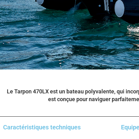
Le Tarpon
470LX
est un bateau polyvalente, qui inco
est conçue pour naviguer parfaiteme
Caractéristiques techniques
Equipe