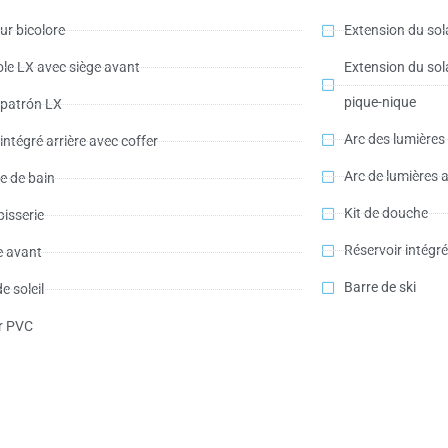
eur bicolore
Extension du so
le LX avec siège avant
Extension du sol
pique-nique
 patrón LX
Arc des lumières
intégré arrière avec coffer
Arc de lumières 
le de bain
Kit de douche
pisserie
Réservoir intégré
e avant
Barre de ski
e soleil
r PVC