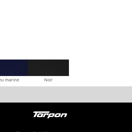
eu marine
Noir