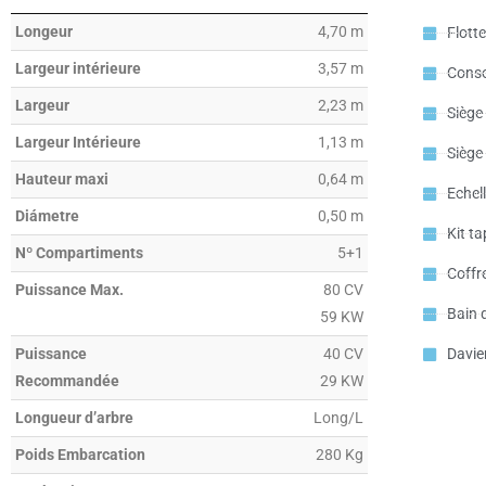
Longeur
4,70 m
Flott
Largeur intérieure
3,57 m
Conso
Largeur
2,23 m
Siège
Largeur Intérieure
1,13 m
Siège 
Hauteur maxi
0,64 m
Echel
Diámetre
0,50 m
Kit ta
Nº Compartiments
5+1
Coffr
Puissance Max.
80 CV
Bain d
59 KW
Puissance
40 CV
Davie
Recommandée
29 KW
Longueur d’arbre
Long/L
Poids Embarcation
280 Kg